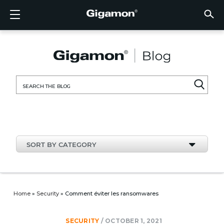
Products
Solutions
Partners
Support
Customers
Resources
Company
LOGIN
EN
CLOUD
NETW
DATA 
TRAFF
CLOUD
DATA 
NETW
INDU
FIND 
NOT A
ALREA
OVER
GET 
ASK T
CUST
RESO
IN TH
COMP
CLOUD VISIBILITY
CLOUD VISIBILITY
FIND A PARTNER
OVERVIEW
CUSTOMERS
RESOURCES
IN THE NEWS
VÜE COMMUNITY
ENGLISH
GigaVU
TLS/SSL
GigaVU
GigaVUE
Acceler
Lower Y
Build A 
Federal
Technol
Become
Partner 
Support
Contact
Custom
View All
Resourc
Blog
About U
AWS
Applicat
HC Seri
GigaSM
Acquire 
Make Ne
Stronger
Financia
Channel
Policies
Educati
Discuss
Learnin
Events
Careers
NETWORK SECURITY
DATA CENTER VISIBILITY
NOT A PARTNER?
GET SUPPORT
COMPANY INFORMATION
PARTNER PORTAL
FRANÇAIS
Search
Azure
Applica
Network
Assure 
Put Net
Healthc
Partner
Warrant
Professi
Knowled
Tech Hu
Newsr
Custom
for:
Google
Traffic 
Eliminat
IoT, OT,
Produc
Webina
DATA CENTER VISIBILITY
NETWORK SECURITY
ALREADY A PARTNER?
ASK THE COMMUNITY
DEUTSCH
Kubern
Reduce 
State, L
TRAFFIC INTELLIGENCE
INDUSTRY
日本語
Nutanix
Service
SORT BY CATEGORY
OpenSt
한국어
VMwar
简体中文
Home
»
Security
»
Comment éviter les ransomwares
SECURITY
/
OCTOBER 1, 2021