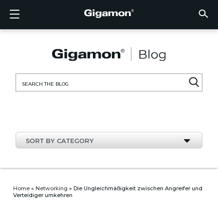
Products
Solutions
Partners
Support
Customers
Resources
Company
LOGIN
EN
CLOUD
NETW
DATA 
TRAFF
CLOUD
DATA 
NETW
INDU
FIND 
NOT A
ALREA
OVER
GET 
ASK T
CUST
RESO
IN TH
COMP
CLOUD VISIBILITY
CLOUD VISIBILITY
FIND A PARTNER
OVERVIEW
CUSTOMERS
RESOURCES
IN THE NEWS
VÜE COMMUNITY
ENGLISH
GigaVU
TLS/SSL
GigaVU
GigaVUE
Acceler
Lower Y
Build A 
Federal
Technol
Become
Partner 
Support
Contact
Custom
View All
Resourc
Blog
About U
AWS
Applicat
HC Seri
GigaSM
Acquire 
Make Ne
Stronger
Financia
Channel
Policies
Educati
Discuss
Learnin
Events
Careers
NETWORK SECURITY
DATA CENTER VISIBILITY
NOT A PARTNER?
GET SUPPORT
COMPANY INFORMATION
PARTNER PORTAL
FRANÇAIS
Search
Azure
Applica
Network
Assure 
Put Net
Healthc
Partner
Warrant
Professi
Knowled
Tech Hu
Newsr
Custom
for:
Google
Traffic 
Eliminat
IoT, OT,
Produc
Webina
DATA CENTER VISIBILITY
NETWORK SECURITY
ALREADY A PARTNER?
ASK THE COMMUNITY
DEUTSCH
Kubern
Reduce 
State, L
TRAFFIC INTELLIGENCE
INDUSTRY
日本語
Nutanix
Service
SORT BY CATEGORY
OpenSt
한국어
VMwar
简体中文
Home
»
Networking
»
Die Ungleichmäßigkeit zwischen Angreifer und
Verteidiger umkehren